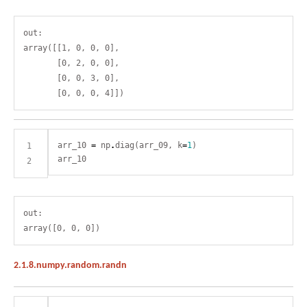
out:

array([[1, 0, 0, 0],

       [0, 2, 0, 0],

       [0, 0, 3, 0],

arr_10 
=
 np
.
diag(arr_09, k
=
1
out:

2.1.8.numpy.random.randn