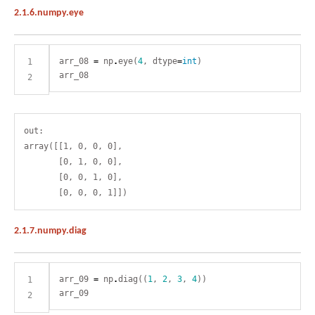
2.1.6.numpy.eye
arr_08 
=
 np
.
eye(
4
, dtype
=
int
out:

array([[1, 0, 0, 0],

       [0, 1, 0, 0],

       [0, 0, 1, 0],

2.1.7.numpy.diag
arr_09 
=
 np
.
diag((
1
, 
2
, 
3
, 
4