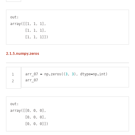
out:

array([[1, 1, 1],

       [1, 1, 1],

2.1.5.numpy.zeros
arr_07 
=
 np
.
zeros((
3
, 
3
), dtype
=
np
.
out:

array([[0, 0, 0],

       [0, 0, 0],
