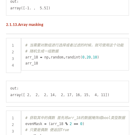
out:

2.1.13.Array masking
# 当需要对数组进行选择或者过滤的时候，就可使用这个功能
# 随机生成一组数据
arr_18 
=
 np
.
random
.
randint(
0
,
20
,
10
out:

# 获取其中的偶数 首先将arr_18的数据掩饰成bool类型数据
evenMask 
=
 (arr_18 
%
2
==
0
# 只要是偶数 便返回True