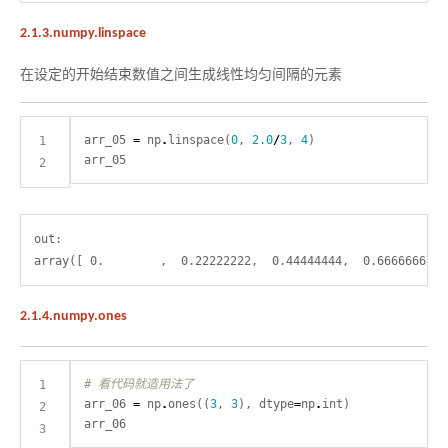
2.1.3.numpy.linspace
在设定的开始结束数值之间生成线性均匀间隔的元素
arr_05 
=
 np
.
linspace(
0
, 
2.0
/
3
, 
4
out:

2.1.4.numpy.ones
# 看代码就造用法了
arr_06 
=
 np
.
ones((
3
, 
3
), dtype
=
np
.