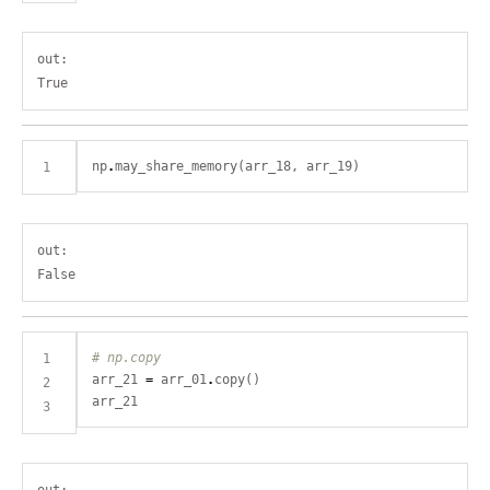
out:

np
.
out:

# np.copy
arr_21 
=
 arr_01
.