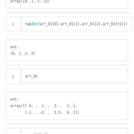
tuple
([arr_01[
0
],arr_01[
1
],arr_01[
2
],arr_01[
-
1
out:

out:

array([[ 0. ,  1. ,  2. ,  3. ],
