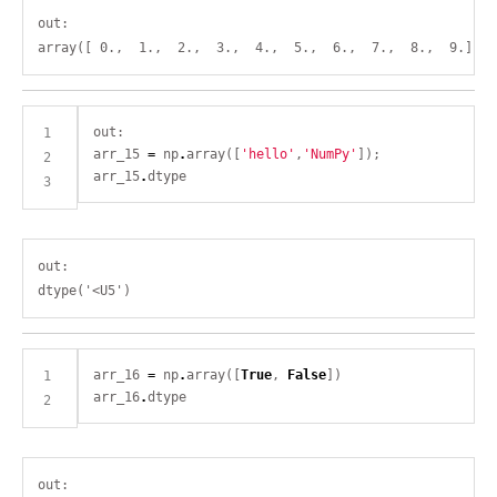
out:

arr_15 
=
 np
.
array([
'hello'
,
'NumPy'
arr_15
.
out:

arr_16 
=
 np
.
array([
True
, 
False
arr_16
.
out:
