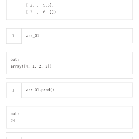
       [ 2. ,  5.5],

out:

arr_01
.
out:
