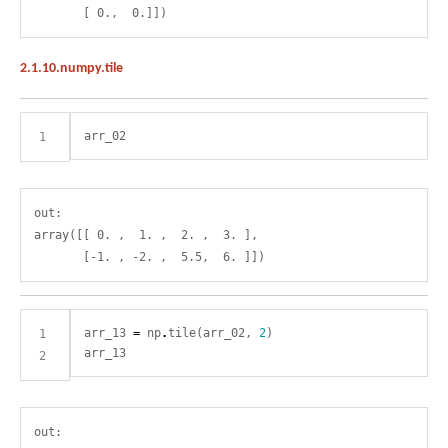
2.1.10.numpy.tile
out:

array([[ 0. ,  1. ,  2. ,  3. ],

arr_13 
=
 np
.
tile(arr_02, 
2
out:
