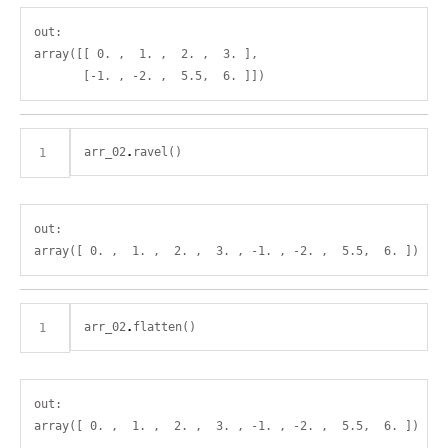
out:

array([[ 0. ,  1. ,  2. ,  3. ],

arr_02
.
out:

arr_02
.
out:
