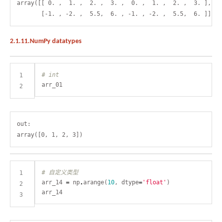
array([[ 0. ,  1. ,  2. ,  3. ,  0. ,  1. ,  2. ,  3. ],

2.1.11.NumPy datatypes
# int
out:

# 自定义类型
arr_14 
=
 np
.
arange(
10
, dtype
=
'float'