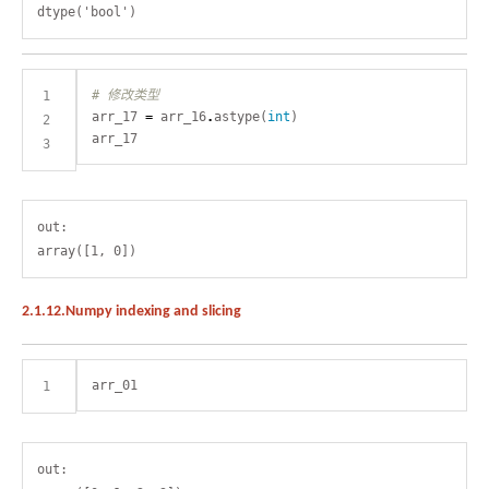
# 修改类型
arr_17 
=
 arr_16
.
astype(
int
out:

2.1.12.Numpy indexing and slicing
out:
