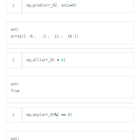
np
.
prod(arr_02, axis
=
0
out:

np
.
all(arr_01 
<
5
out:

np
.
any(arr_01
%
2
==
0
out:
