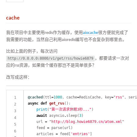
cache
我在项目中主要使用redis作为缓存，使用
aiocache
很方便就完成了
我需要的功能，当然自己利用aioredis编写也不会复杂到哪里去。
比如上面的例子，每次访问
http://0.0.0.0:8000/v1/get/rss/howie6879
，都要请求一次对
应的rss资源，如果做个缓存那岂不是简单很多？
改写成这样：
@cached
(ttl
=
1000
, cache
=
RedisCache, key
=
"rss"
, seri
async
def
get_rss
print
(
"第一次请求休眠3秒..."
await
 asyncio
.
sleep(
3
    url 
=
"http://blog.howie6879.cn/atom.xml"
    feed 
=
    articles 
=
 feed[
'entries'