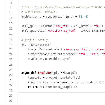
# https://github.com/channelcat/sanic/blob/5bb640ca
# 开启异步特性  要求3.6+
enable_async 
=
 sys
.
version_info 
>=
 (
3
, 
6
html_bp 
=
 Blueprint(
'rss_html'
, url_prefix
=
'html'
html_bp
.
static(
'/statics/rss_html'
, CONFIG
.
BASE_DIR
# jinjia2 config
env 
=
    loader
=
PackageLoader(
'views.rss_html'
, 
'../temp
    autoescape
=
select_autoescape([
'html'
, 
'xml'
, 
't
    enable_async
=
async
def
template
(tpl, 
**
    template 
=
 env
.
    rendered_template 
=
await
 template
.
render_async
return