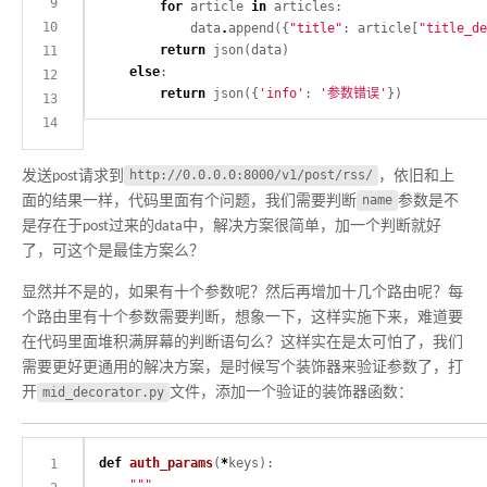
for
 article 
in
            data
.
append({
"title"
: article[
"title_de
return
else
return
 json({
'info'
: 
'参数错误'
发送post请求到
http://0.0.0.0:8000/v1/post/rss/
，依旧和上
面的结果一样，代码里面有个问题，我们需要判断
name
参数是不
是存在于post过来的data中，解决方案很简单，加一个判断就好
了，可这个是最佳方案么？
显然并不是的，如果有十个参数呢？然后再增加十几个路由呢？每
个路由里有十个参数需要判断，想象一下，这样实施下来，难道要
在代码里面堆积满屏幕的判断语句么？这样实在是太可怕了，我们
需要更好更通用的解决方案，是时候写个装饰器来验证参数了，打
开
mid_decorator.py
文件，添加一个验证的装饰器函数：
def
auth_params
(
*