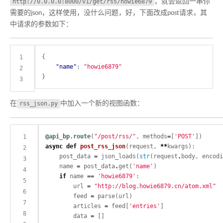
http://0.0.0.0:8000/v1/get/rss/howie6879
，就会返回一串你
需要的json，这样使用，没什么问题，好，下面改成post请求，其
中请求的参数如下：
"name"
: 
"howie6879"
在
rss_json.py
中加入一个新的视图函数：
@api_bp.route
(
"/post/rss/"
, methods
=
[
'POST'
async
def
post_rss_json
(request, 
**
    post_data 
=
 json_loads(
str
(request
.
body, encodi
    name 
=
 post_data
.
get(
'name'
if
 name 
==
'howie6879'
        url 
=
"http://blog.howie6879.cn/atom.xml"
        feed 
=
        articles 
=
 feed[
'entries'
        data 
=