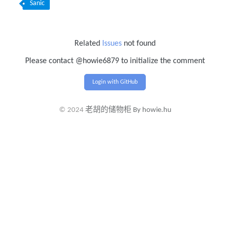
Sanic
Related
Issues
not found
Please contact @howie6879 to initialize the comment
Login with GitHub
© 2024
老胡的储物柜 By howie.hu