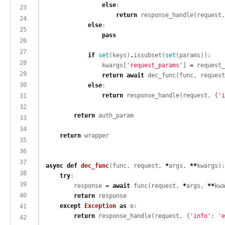
else
return
 response_handle(request,
else
pass
if
set
(keys)
.
issubset(
set
                kwargs[
'request_params'
] 
=
return
await
 dec_func(func, request
else
return
 response_handle(request, {
'i
return
return
async
def
dec_func
(func, request, 
*
args, 
**
try
        response 
=
await
 func(request, 
*
args, 
**
return
except
Exception
as
return
 response_handle(request, {
'info'
: 
'e