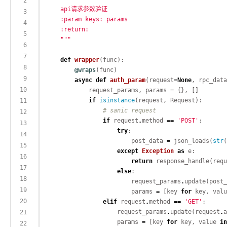
    """
def
wrapper
@wraps
async
def
auth_param
(request
=
None
, rpc_data
            request_params, params 
=
if
isinstance
# sanic request
if
 request
.
method 
==
'POST'
try
                        post_data 
=
 json_loads(
str
(
except
Exception
as
return
 response_handle(requ
else
                        request_params
.
                        params 
=
 [key 
for
 key, valu
elif
 request
.
method 
==
'GET'
                    request_params
.
update(request
.
                    params 
=
 [key 
for
 key, value 
in