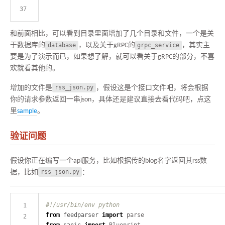
和前面相比，可以看到目录里面增加了几个目录和文件，一个是关
于数据库的
database
，以及关于gRPC的
grpc_service
，其实主
要是为了演示而已，如果想了解，就可以看关于gRPC的部分，不喜
欢就看其他的。
增加的文件是
rss_json.py
，假设这是个接口文件吧，将会根据
你的请求参数返回一串json，具体还是建议直接去看代码吧，点这
里
sample
。
验证问题
假设你正在编写一个api服务，比如根据传的blog名字返回其rss数
据，比如
rss_json.py
：
#!/usr/bin/env python
from
feedparser
import
from
sanic
import