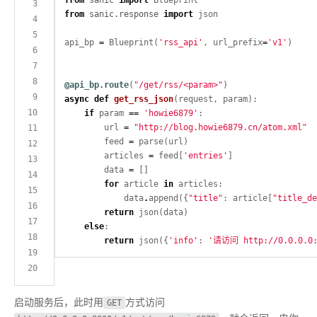
from
sanic.response
import
api_bp 
=
 Blueprint(
'rss_api'
, url_prefix
=
'v1'
@api_bp.route
(
"/get/rss/<param>"
async
def
get_rss_json
if
 param 
==
'howie6879'
        url 
=
"http://blog.howie6879.cn/atom.xml"
        feed 
=
        articles 
=
 feed[
'entries'
        data 
=
for
 article 
in
            data
.
append({
"title"
: article[
"title_de
return
else
return
 json({
'info'
: 
'请访问 http://0.0.0.0:8
启动服务后，此时用
GET
方式访问