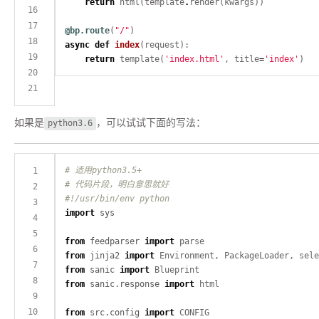
return
 html(template
.
@bp.route
(
"/"
async
def
index
return
 template(
'index.html'
, title
=
'index'
如果是
python3.6
，可以试试下面的写法：
# 适用python3.5+
# 代码片段，明白意思就好
#!/usr/bin/env python
import
sys
from
feedparser
import
from
jinja2
import
from
sanic
import
from
sanic.response
import
from
src.config
import