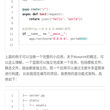
@app.route
(
"/"
async
def
test
return
 json({
"hello"
: 
"world"
#访问http://0.0.0.0:8000/即可
if
 __name__ 
==
"__main__"
    app
.
run(host
=
"0.0.0.0"
, port
=
8000
上面的例子可以当做一个完整的小应用，关于Blueprint的概念，可
以这么理解，一个蓝图可以独立完成某一个任务，包括模板文件，
静态文件，路由都是独立的，而一个应用可以通过注册许多蓝图来
进行构建。 比如我现在编写的项目，我使用的是功能式架构，具
体如下：