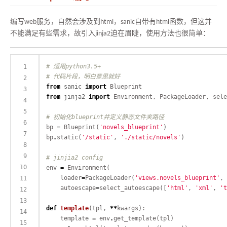
编写web服务，自然会涉及到html，sanic自带有html函数，但这并
不能满足有些需求，故引入jinja2迫在眉睫，使用方法也很简单：
# 适用python3.5+
# 代码片段，明白意思就好
from
sanic
import
from
jinja2
import
# 初始化blueprint并定义静态文件夹路径
bp 
=
 Blueprint(
'novels_blueprint'
bp
.
static(
'/static'
, 
'./static/novels'
# jinjia2 config
env 
=
    loader
=
PackageLoader(
'views.novels_blueprint'
, 
    autoescape
=
select_autoescape([
'html'
, 
'xml'
, 
't
def
template
(tpl, 
**
    template 
=
 env
.