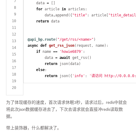
    data 
=
for
 article 
in
        data
.
append({
"title"
: article[
"title_detail
return
@api_bp.route
(
"/get/rss/<name>"
async
def
get_rss_json
if
 name 
==
'howie6879'
        data 
=
await
return
else
return
 json({
'info'
: 
'请访问 http://0.0.0.0:8
为了体现缓存的速度，首次请求休眠3秒，请求过后，redis中就会
将此次json数据缓存进去了，下次去请求就会直接冲redis读取数
据。
带上装饰器，什么都解决了。